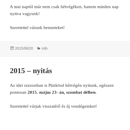
A mai naptól már nem csak hétvégéken, hanem minden nap
nyitva vagyunk!
Szeretettel várunk benneteket!
Posted
Categories
2015/06/20
info
on
2015 – nyitás
Az idei szezonban is Pünkösd hétvégén nyitunk, egészen
pontosan
2015. május 23- án, szombat délben
.
Szeretettel várjuk visszatérő és új vendégeinket!