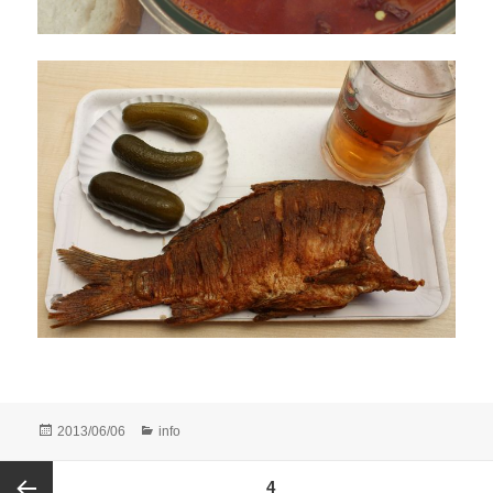
Posted
Categories
2013/06/06
info
on
Posts
PAGE
4