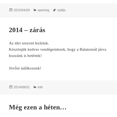
Posted
Categories
Tags
2015/04/29
opening
nyitás
on
2014 – zárás
Az idei szezont lezártuk.
Köszönjük kedves vendégeinknek, hogy a Balatonnál járva
hozzánk is betértek!
Jövőre találkozunk!
Posted
Categories
2014/08/31
info
on
Még ezen a héten…