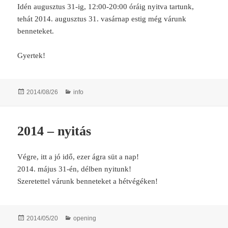
Idén augusztus 31-ig, 12:00-20:00 óráig nyitva tartunk,
tehát 2014. augusztus 31. vasárnap estig még várunk
benneteket.
Gyertek!
Posted
Categories
2014/08/26
info
on
2014 – nyitás
Végre, itt a jó idő, ezer ágra süt a nap!
2014. május 31-én, délben nyitunk!
Szeretettel várunk benneteket a hétvégéken!
Posted
Categories
2014/05/20
opening
on