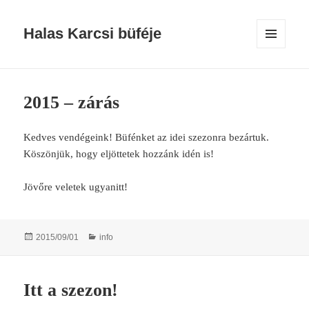
Halas Karcsi büféje
MENU
AND
WIDGETS
2015 – zárás
Kedves vendégeink! Büfénket az idei szezonra bezártuk.
Köszönjük, hogy eljöttetek hozzánk idén is!
Jövőre veletek ugyanitt!
Posted
Categories
2015/09/01
info
on
Itt a szezon!