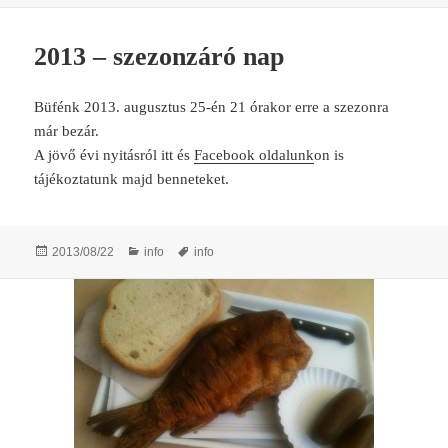
2013 – szezonzáró nap
Büfénk 2013. augusztus 25-én 21 órakor erre a szezonra
már bezár.
A jövő évi nyitásról itt és
Facebook oldalunk
on is
tájékoztatunk majd benneteket.
Posted
Categories
Tags
2013/08/22
info
info
on