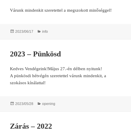
Várunk mindenkit szeretettel a megszokott minőséggel!
Posted
Categories
2023/06/17
info
on
2023 – Pünkösd
Kedves Vendégeink!Május 27.-én délben nyitunk!
A pünkösdi hétvégén szeretettel várunk mindenkit, a
szokásos kínálattal!
Posted
Categories
2023/05/28
opening
on
Zárás – 2022