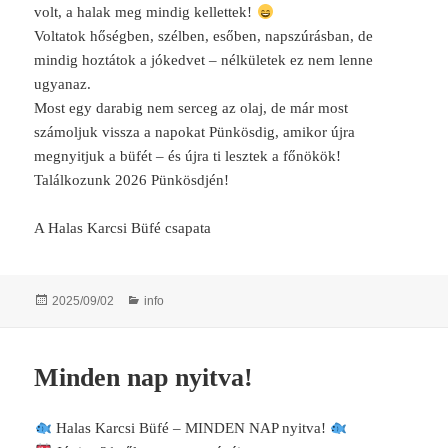
volt, a halak meg mindig kellettek!
Voltatok hőségben, szélben, esőben, napszúrásban, de
mindig hoztátok a jókedvet – nélkületek ez nem lenne
ugyanaz.
Most egy darabig nem serceg az olaj, de már most
számoljuk vissza a napokat Pünkösdig, amikor újra
megnyitjuk a büfét – és újra ti lesztek a főnökök!
Találkozunk 2026 Pünkösdjén!
A Halas Karcsi Büfé csapata
Posted
Categories
2025/09/02
info
on
Minden nap nyitva!
Halas Karcsi Büfé – MINDEN NAP nyitva!