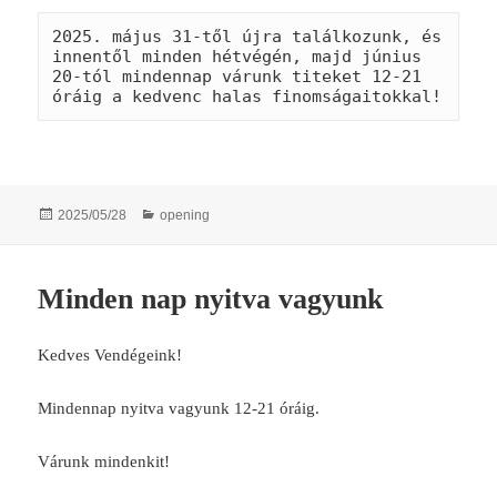
2025. május 31-től újra találkozunk, és 
innentől minden hétvégén, majd június 
20-tól mindennap várunk titeket 12-21 
óráig a kedvenc halas finomságaitokkal!
Posted
Categories
2025/05/28
opening
on
Minden nap nyitva vagyunk
Kedves Vendégeink!
Mindennap nyitva vagyunk 12-21 óráig.
Várunk mindenkit!