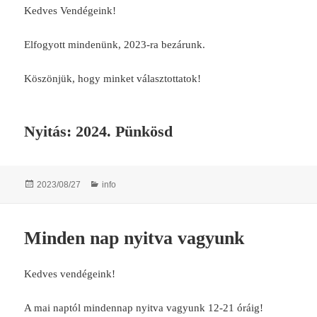
Kedves Vendégeink!
Elfogyott mindenünk, 2023-ra bezárunk.
Köszönjük, hogy minket választottatok!
Nyitás: 2024. Pünkösd
Posted
Categories
2023/08/27
info
on
Minden nap nyitva vagyunk
Kedves vendégeink!
A mai naptól mindennap nyitva vagyunk 12-21 óráig!