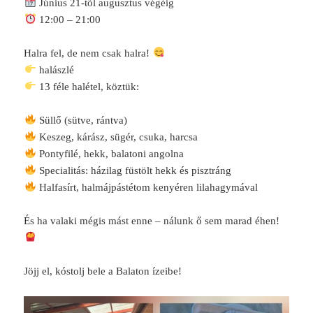
Június 21-től augusztus végéig
12:00 – 21:00
Halra fel, de nem csak halra!
halászlé
13 féle halétel, köztük:
Süllő (sütve, rántva)
Keszeg, kárász, sügér, csuka, harcsa
Pontyfilé, hekk, balatoni angolna
Specialitás: házilag füstölt hekk és pisztráng
Halfasírt, halmájpástétom kenyéren lilahagymával
És ha valaki mégis mást enne – nálunk ő sem marad éhen!
Jöjj el, kóstolj bele a Balaton ízeibe!