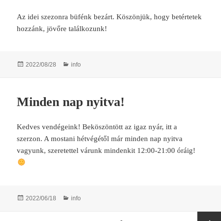
Az idei szezonra büfénk bezárt. Köszönjük, hogy betértetek
hozzánk, jövőre találkozunk!
Posted
Categories
2022/08/28
info
on
Minden nap nyitva!
Kedves vendégeink! Beköszöntött az igaz nyár, itt a
szerzon. A mostani hétvégétől már minden nap nyitva
vagyunk, szeretettel várunk mindenkit 12:00-21:00 óráig!
Posted
Categories
2022/06/18
info
on
Posts