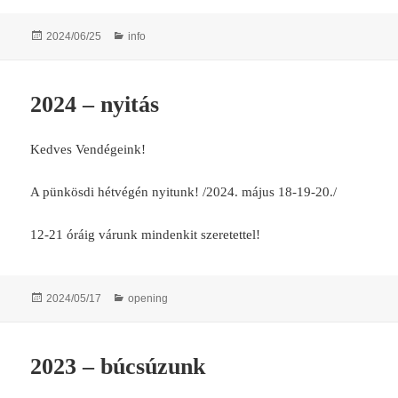
Posted
Categories
2024/06/25
info
on
2024 – nyitás
Kedves Vendégeink!
A pünkösdi hétvégén nyitunk! /2024. május 18-19-20./
12-21 óráig várunk mindenkit szeretettel!
Posted
Categories
2024/05/17
opening
on
2023 – búcsúzunk