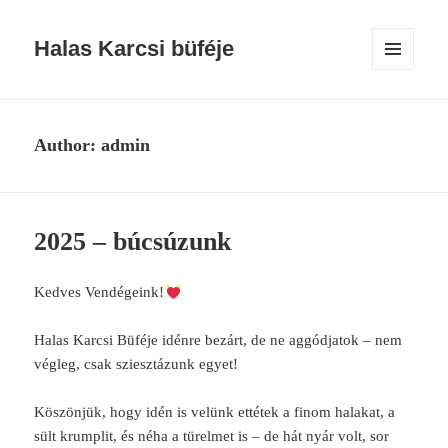
Halas Karcsi büféje
MENU
AND
WIDGETS
Author:
admin
2025 – búcsúzunk
Kedves Vendégeink!
Halas Karcsi Büféje idénre bezárt, de ne aggódjatok – nem
végleg, csak sziesztázunk egyet!
Köszönjük, hogy idén is velünk ettétek a finom halakat, a
sült krumplit, és néha a türelmet is – de hát nyár volt, sor