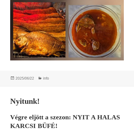
Posted
Categories
2025/06/22
info
on
Nyitunk!
Végre eljött a szezon: NYIT A HALAS
KARCSI BÜFÉ!