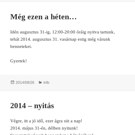
Még ezen a héten…
Idén augusztus 31-ig, 12:00-20:00 óráig nyitva tartunk,
tehát 2014. augusztus 31. vasárnap estig még várunk
benneteket.
Gyertek!
Posted
Categories
2014/08/26
info
on
2014 – nyitás
Végre, itt a jó idő, ezer ágra süt a nap!
2014. május 31-én, délben nyitunk!