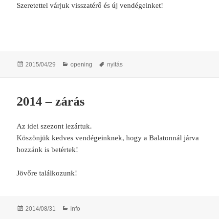
Szeretettel várjuk visszatérő és új vendégeinket!
Posted
Categories
Tags
2015/04/29
opening
nyitás
on
2014 – zárás
Az idei szezont lezártuk.
Köszönjük kedves vendégeinknek, hogy a Balatonnál járva
hozzánk is betértek!
Jövőre találkozunk!
Posted
Categories
2014/08/31
info
on