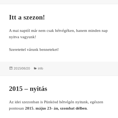
on
Itt a szezon!
A mai naptól már nem csak hétvégéken, hanem minden nap
nyitva vagyunk!
Szeretettel várunk benneteket!
Posted
Categories
2015/06/20
info
on
2015 – nyitás
Az idei szezonban is Pünkösd hétvégén nyitunk, egészen
pontosan
2015. május 23- án, szombat délben
.